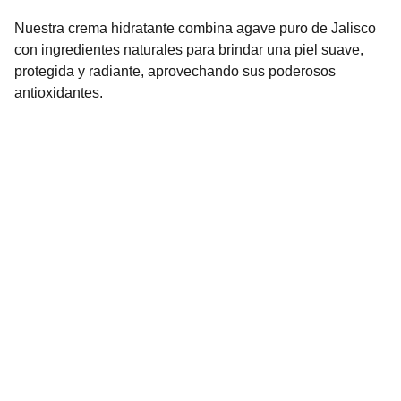
Nuestra crema hidratante combina agave puro de Jalisco
con ingredientes naturales para brindar una piel suave,
protegida y radiante, aprovechando sus poderosos
antioxidantes.
BELLISSE 
Belleza autentica con el corazon de Jalisco. 
Cuidado natural basado en el poder del 
agave 