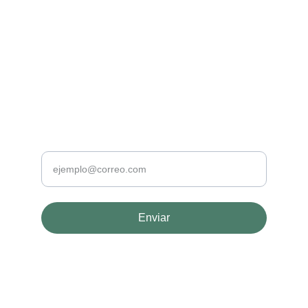
CONTACTO
bellisse.skincare@gmail.com
33-27-70-72-19
NEWSLETTER
Tu correo
Enviar
© 2024. All rights reserved.